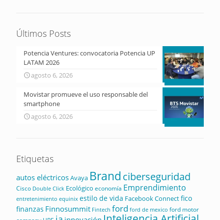
Últimos Posts
Potencia Ventures: convocatoria Potencia UP
LATAM 2026
agosto 6, 2026
Movistar promueve el uso responsable del
smartphone
agosto 6, 2026
Etiquetas
Brand
ciberseguridad
autos eléctricos
Avaya
Emprendimiento
Ecológico
Cisco
economía
Double Click
estilo de vida
fico
Facebook Connect
equinix
entretenimiento
ford
Finnosummit
finanzas
ford motor
Fintech
ford de mexico
Inteligencia Artificial
ia
innovación