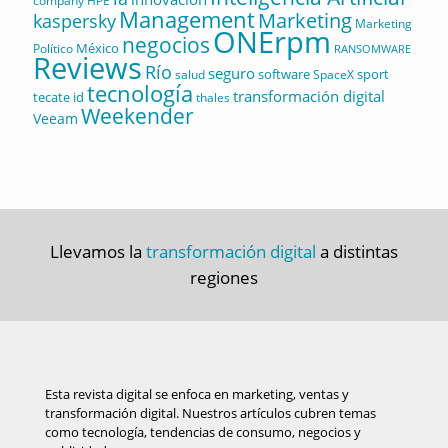
company
HPE
Management
Marketing
kaspersky
Marketing
ONErpm
negocios
México
Político
RANSOMWARE
Reviews
Río
seguro
software
sport
salud
SpaceX
tecnología
transformación digital
tecate id
thales
Weekender
Veeam
Llevamos la
transformación digital
a distintas
regiones
Esta revista digital se enfoca en marketing, ventas y
transformación digital. Nuestros artículos cubren temas
como tecnología, tendencias de consumo, negocios y