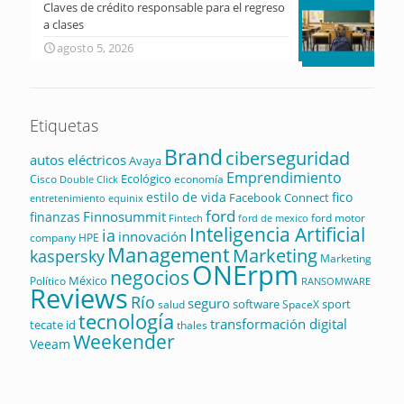
Claves de crédito responsable para el regreso
a clases
agosto 5, 2026
Etiquetas
Brand
ciberseguridad
autos eléctricos
Avaya
Emprendimiento
Ecológico
Cisco
economía
Double Click
estilo de vida
fico
Facebook Connect
equinix
entretenimiento
ford
Finnosummit
finanzas
ford motor
Fintech
ford de mexico
Inteligencia Artificial
ia
innovación
company
HPE
Management
Marketing
kaspersky
Marketing
ONErpm
negocios
México
Político
RANSOMWARE
Reviews
Río
seguro
software
sport
salud
SpaceX
tecnología
transformación digital
tecate id
thales
Weekender
Veeam