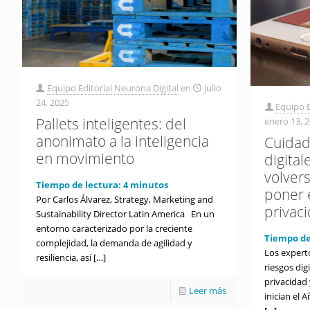
Equipo Editorial Neurona Digital
en
julio
24, 2025
Equipo E
Pallets inteligentes: del
enero 13, 
anonimato a la inteligencia
Cuidad
en movimiento
digital
volvers
Tiempo de lectura:
4
minutos
poner 
Por Carlos Álvarez, Strategy, Marketing and
privac
Sustainability Director Latin America En un
entorno caracterizado por la creciente
Tiempo de
complejidad, la demanda de agilidad y
Los expert
resiliencia, así
[…]
riesgos di
privacidad
Leer más
inician el