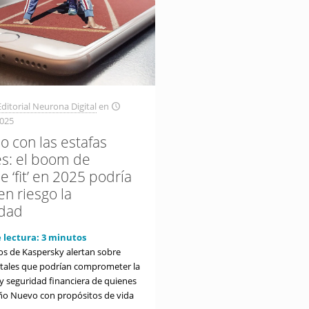
ditorial Neurona Digital
en
2025
o con las estafas
es: el boom de
e ‘fit’ en 2025 podría
en riesgo la
idad
 lectura:
3
minutos
os de Kaspersky alertan sobre
gitales que podrían comprometer la
 y seguridad financiera de quienes
 Año Nuevo con propósitos de vida