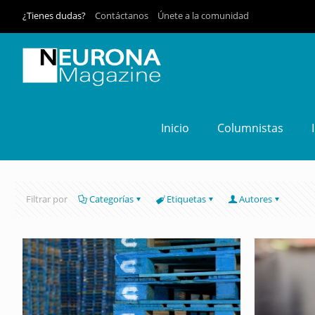
¿Tienes dudas?
Contáctanos
Únete a la comunidad
Inicio
Columnistas
Filtrar por
Categorías
Etiquetas
Autores