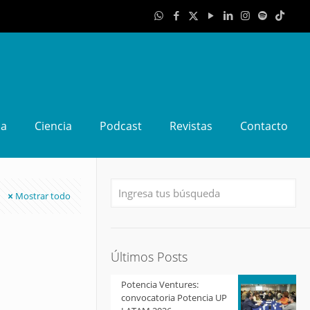
da
Ciencia
Podcast
Revistas
Contacto
Mostrar todo
Últimos Posts
Potencia Ventures:
convocatoria Potencia UP