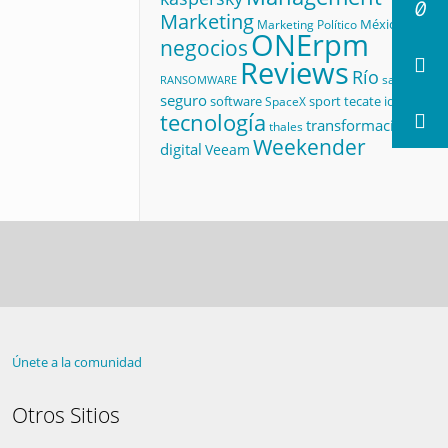
Marketing
México
Marketing Político
ONErpm
negocios
Reviews
Río
salud
RANSOMWARE
seguro
software
sport
tecate id
SpaceX
tecnología
transformación
thales
Weekender
digital
Veeam
Únete a la comunidad
Otros Sitios