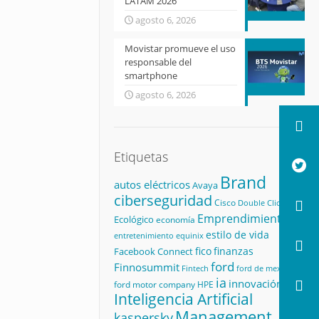
LATAM 2026
agosto 6, 2026
Movistar promueve el uso
responsable del
smartphone
agosto 6, 2026
Etiquetas
Brand
autos eléctricos
Avaya
ciberseguridad
Cisco
Double Click
Emprendimiento
Ecológico
economía
estilo de vida
equinix
entretenimiento
fico
finanzas
Facebook Connect
ford
Finnosummit
Fintech
ford de mexico
ia
innovación
ford motor company
HPE
Inteligencia Artificial
Management
kaspersky