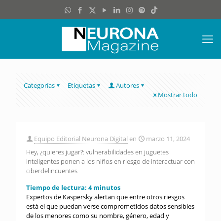
Categorías
Etiquetas
Autores
Mostrar todo
Equipo Editorial Neurona Digital
en
marzo 11, 2024
Hey, ¿quieres jugar?: vulnerabilidades en juguetes
inteligentes ponen a los niños en riesgo de interactuar con
ciberdelincuentes
Tiempo de lectura:
4
minutos
Expertos de Kaspersky alertan que entre otros riesgos
está el que puedan verse comprometidos datos sensibles
de los menores como su nombre, género, edad y