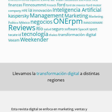
ford
Finnosummit
finanzas
ford motor
Fintech
ford de mexico
Inteligencia Artificial
ia
innovación
company
HPE
Management
Marketing
kaspersky
Marketing
ONErpm
negocios
México
Político
RANSOMWARE
Reviews
Río
seguro
software
sport
salud
SpaceX
tecnología
transformación digital
tecate id
thales
Weekender
Veeam
Llevamos la
transformación digital
a distintas
regiones
Esta revista digital se enfoca en marketing, ventas y