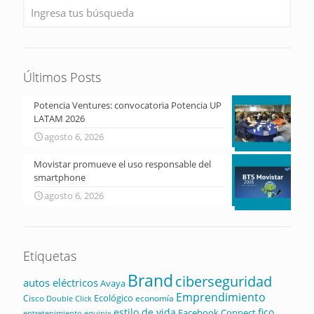
Últimos Posts
Potencia Ventures: convocatoria Potencia UP
LATAM 2026
agosto 6, 2026
Movistar promueve el uso responsable del
smartphone
agosto 6, 2026
Etiquetas
Brand
ciberseguridad
autos eléctricos
Avaya
Emprendimiento
Ecológico
Cisco
economía
Double Click
estilo de vida
fico
Facebook Connect
equinix
entretenimiento