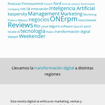
ford
Finnosummit
finanzas
ford motor
Fintech
ford de mexico
Inteligencia Artificial
ia
innovación
company
HPE
Management
Marketing
kaspersky
Marketing
ONErpm
negocios
México
Político
RANSOMWARE
Reviews
Río
seguro
software
sport
salud
SpaceX
tecnología
transformación digital
tecate id
thales
Weekender
Veeam
Llevamos la
transformación digital
a distintas
regiones
Esta revista digital se enfoca en marketing, ventas y