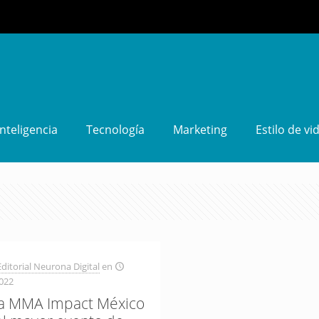
Inteligencia
Tecnología
Marketing
Estilo de vi
ditorial Neurona Digital
en
2022
 a MMA Impact México