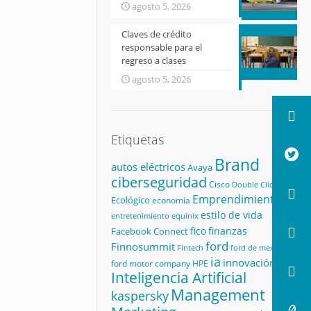
agosto 5, 2026
Claves de crédito
responsable para el
regreso a clases
agosto 5, 2026
Etiquetas
Brand
autos eléctricos
Avaya
ciberseguridad
Cisco
Double Click
Emprendimiento
Ecológico
economía
estilo de vida
equinix
entretenimiento
fico
finanzas
Facebook Connect
ford
Finnosummit
Fintech
ford de mexico
ia
innovación
ford motor company
HPE
Inteligencia Artificial
Management
kaspersky