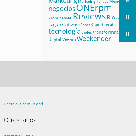
Marketing
México
Marketing Político
ONErpm
negocios
Reviews
Río
salud
RANSOMWARE
seguro
software
sport
tecate id
SpaceX
tecnología
transformación
thales
Weekender
digital
Veeam
Únete a la comunidad
Otros Sitios