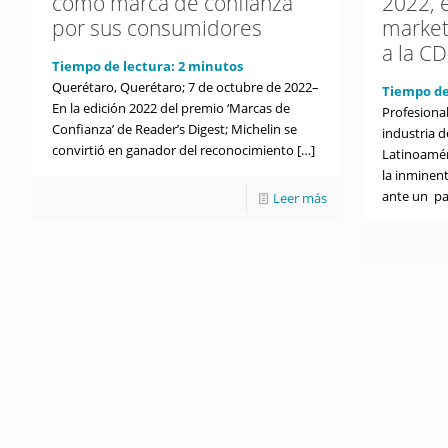
como marca de confianza
2022, 
por sus consumidores
market
a la C
Tiempo de lectura:
2
minutos
Querétaro, Querétaro; 7 de octubre de 2022–
Tiempo de
En la edición 2022 del premio ‘Marcas de
Profesional
Confianza’ de Reader’s Digest; Michelin se
industria 
convirtió en ganador del reconocimiento
[…]
Latinoamér
la inminent
ante un pa
Leer más