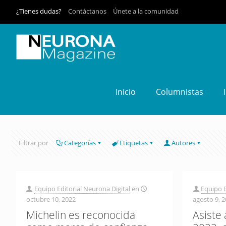
¿Tienes dudas?
Contáctanos
Únete a la comunidad
Inicio
Columnistas
Filtrar por
Categorías
Etiquetas
Autores
Equipo Editorial Neurona Digital
en
Equipo E
octubre 10, 2022
agosto 9, 
Michelin es reconocida
Asiste