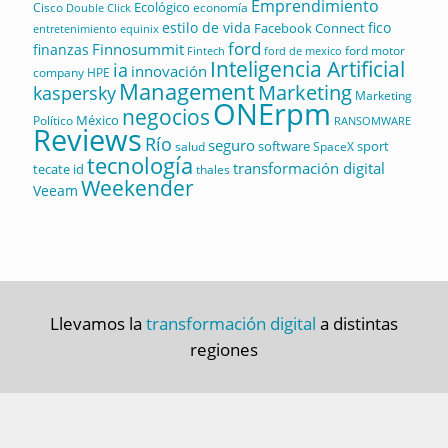
Emprendimiento
Ecológico
Cisco
economía
Double Click
estilo de vida
fico
Facebook Connect
equinix
entretenimiento
ford
Finnosummit
finanzas
ford motor
Fintech
ford de mexico
Inteligencia Artificial
ia
innovación
company
HPE
Management
Marketing
kaspersky
Marketing
ONErpm
negocios
México
Político
RANSOMWARE
Reviews
Río
seguro
software
sport
salud
SpaceX
tecnología
transformación digital
tecate id
thales
Weekender
Veeam
Llevamos la
transformación digital
a distintas
regiones