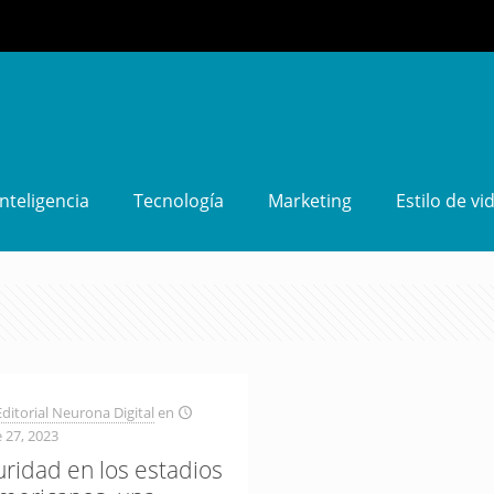
Inteligencia
Tecnología
Marketing
Estilo de vi
ditorial Neurona Digital
en
 27, 2023
uridad en los estadios