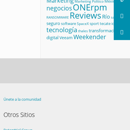
Marketing
México
Marketing Político
ONErpm
negocios
Reviews
Río
salud
RANSOMWARE
seguro
software
sport
tecate id
SpaceX
tecnología
transformación
thales
Weekender
digital
Veeam
Únete a la comunidad
Otros Sitios