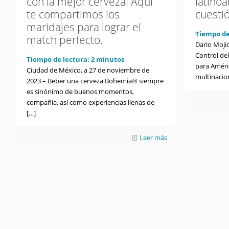
con la mejor cerveza! Aquí
latino
te compartimos los
cuesti
maridajes para lograr el
Tiempo de
match perfecto.
Dario Mojic
Control de
Tiempo de lectura:
2
minutos
para Améric
Ciudad de México, a 27 de noviembre de
multinacio
2023 – Beber una cerveza Bohemia® siempre
es sinónimo de buenos momentos,
compañía, así como experiencias llenas de
[…]
Leer más