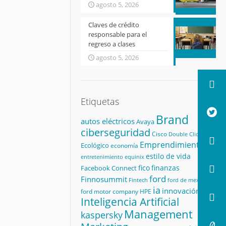
agosto 5, 2026
Claves de crédito
responsable para el
regreso a clases
agosto 5, 2026
Etiquetas
Brand
autos eléctricos
Avaya
ciberseguridad
Cisco
Double Click
Emprendimiento
Ecológico
economía
estilo de vida
equinix
entretenimiento
fico
finanzas
Facebook Connect
ford
Finnosummit
Fintech
ford de mexico
ia
innovación
ford motor company
HPE
Inteligencia Artificial
Management
kaspersky