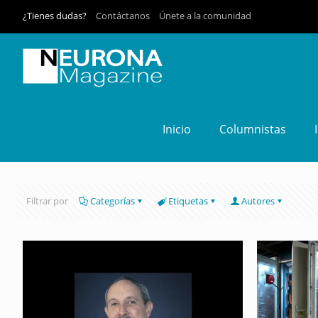
¿Tienes dudas?
Contáctanos
Únete a la comunidad
Inicio
Columnistas
Filtrar por
Categorías
Etiquetas
Autores