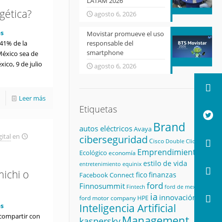
LATAM 2026
rgética?
agosto 6, 2026
s
Movistar promueve el uso
.41% de la
responsable del
smartphone
México sea de
ico, 9 de julio
agosto 6, 2026
Leer más
Etiquetas
Brand
autos eléctricos
Avaya
ital
en
ciberseguridad
Cisco
Double Click
Emprendimiento
Ecológico
economía
estilo de vida
equinix
entretenimiento
michi o
fico
finanzas
Facebook Connect
ford
Finnosummit
Fintech
ford de mexico
ia
innovación
ford motor company
HPE
s
Inteligencia Artificial
compartir con
Management
kaspersky