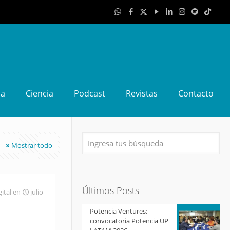
da
Ciencia
Podcast
Revistas
Contacto
Mostrar todo
Últimos Posts
ital
en
julio
Potencia Ventures:
convocatoria Potencia UP