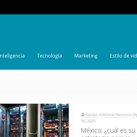
Inteligencia
Tecnología
Marketing
Estilo de vi
Equipo Editorial Neurona Dig
10, 2025
México, ¿cuál es su