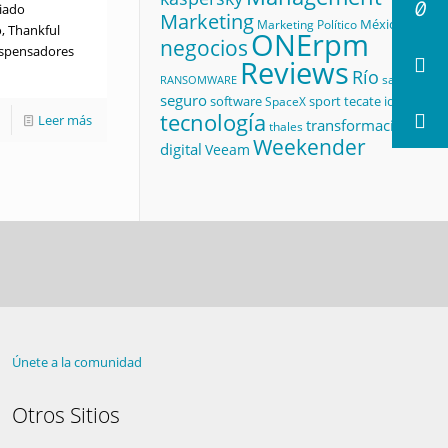
liado
Marketing
México
Marketing Político
, Thankful
ONErpm
negocios
ispensadores
Reviews
Río
salud
RANSOMWARE
seguro
software
sport
tecate id
SpaceX
tecnología
Leer más
transformación
thales
Weekender
digital
Veeam
Únete a la comunidad
Otros Sitios