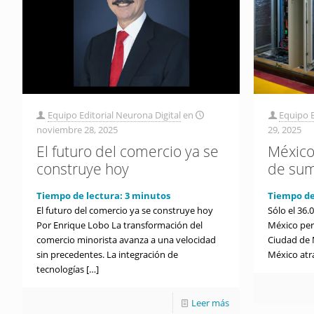
Equipo Editorial Neurona Digital
en
Equipo E
noviembre 28, 2025
29, 2025
El futuro del comercio ya se
México
construye hoy
de sum
Tiempo de lectura:
3
minutos
Tiempo de
El futuro del comercio ya se construye hoy
Sólo el 36.
Por Enrique Lobo La transformación del
México per
comercio minorista avanza a una velocidad
Ciudad de M
sin precedentes. La integración de
México atr
tecnologías
[…]
Leer más