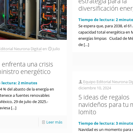
estrategia para la
diversificación ene
Tiempo de lectura:
2
minuto
Se espera que, para 2038, el 61
capacidad total energética en 
energías limpias Ciudad de Méx
de
[…]
ditorial Neurona Digital
en
julio
 enfrenta una crisis
inistro energético
Equipo Editorial Neurona Dig
 lectura:
2
minutos
diciembre 10, 2024
04 % del abasto de la energía en
tenece a fuentes renovables
5 ideas de regalos
éxico, 29 de julio de 2025.-
navideños para tu 
aviesa
[…]
lomito
Leer más
Tiempo de lectura:
3
minuto
Navidad es un momento para 