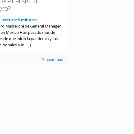
necer al sector
ero?
 lectura:
5
minutos
dro Masseroni de General Manager
en México Han pasado más de
esde que inició la pandemia y los
dicionales aún
[…]
Leer más