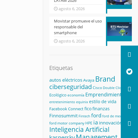
LATAM 2026
agosto 6, 2026
Movistar promueve el uso
responsable del
smartphone
agosto 6, 2026
Etiquetas
Brand
autos eléctricos
Avaya
ciberseguridad
Cisco
Double Click
Emprendimiento
Ecológico
economía
estilo de vida
equinix
entretenimiento
fico
finanzas
Facebook Connect
ford
Finnosummit
Fintech
ford de mexico
ia
innovación
ford motor company
HPE
Inteligencia Artificial
Management
kaspersky