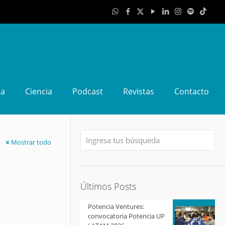
da
Ciencia
Podcast
Revistas
Contacto
Mostrar todo
Últimos Posts
Potencia Ventures:
convocatoria Potencia UP