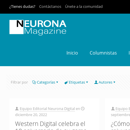
¿Tienes dudas?
Contáctanos
Únete a la comunidad
Inicio
Columnistas
Filtrar por
Categorías
Etiquetas
Autores
Equipo Editorial Neurona Digital
en
Equipo E
diciembre 20, 2022
septiembre
Western Digital celebra el
¿Cómo