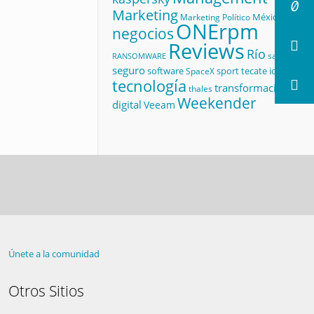
Marketing
México
Marketing Político
ONErpm
negocios
Reviews
Río
salud
RANSOMWARE
seguro
software
sport
tecate id
SpaceX
tecnología
transformación
thales
Weekender
digital
Veeam
Únete a la comunidad
Otros Sitios