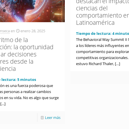
destacan el impacto
ciencias del
comportamiento e
Latinoamérica
onseca
en
enero 28, 2025
Tiempo de lectura:
4
minuto
ritmo de la
The Behavioral Way Summit II
a los líderes más influyentes en
ción: la oportunidad
comportamiento para explorar
ar decisiones
competitivas organizacionales. 
ares desde la
estuvo Richard Thaler,
[…]
iencia
 lectura:
5
minutos
ción es una fuerza poderosa que
as personas a realizar cambios
vos en su vida. No es algo que surge
[…]
Leer más