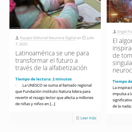
Engel F
Equipo Editorial Neurona Digital
en
julio
El algo
7, 2025
inspira
Latinoamérica se une para
de tom
transformar el futuro a
singul
través de la alfabetización
neuroc
Tiempo de lectura:
2
minutos
Tiempo de
· La UNESCO se suma al llamado regional
La inspira
que Fundación Instituto Natura lidera para
impulsa a l
revertir el rezago lector que afecta a millones
significati
de niñas y niños en
[…]
de la nada;
Leer más