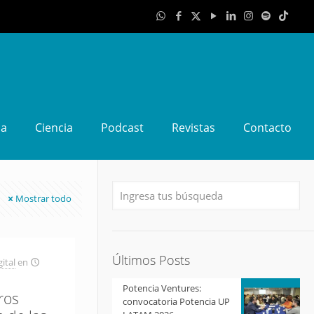
da
Ciencia
Podcast
Revistas
Contacto
Mostrar todo
Últimos Posts
ital
en
Potencia Ventures:
ros
convocatoria Potencia UP