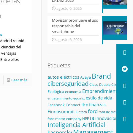
 de las
LATAM 2026
agosto 6, 2026
n
Movistar promueve el uso
responsable del
smartphone
s
agosto 6, 2026
 Madrid reunió
 ciencias del
 ventajas
Entre ellos
Etiquetas
Brand
autos eléctricos
Avaya
Leer más
ciberseguridad
Cisco
Double Click
Emprendimiento
Ecológico
economía
estilo de vida
equinix
entretenimiento
fico
finanzas
Facebook Connect
ford
Finnosummit
Fintech
ford de mexico
ia
innovación
ford motor company
HPE
Inteligencia Artificial
Management
kaspersky