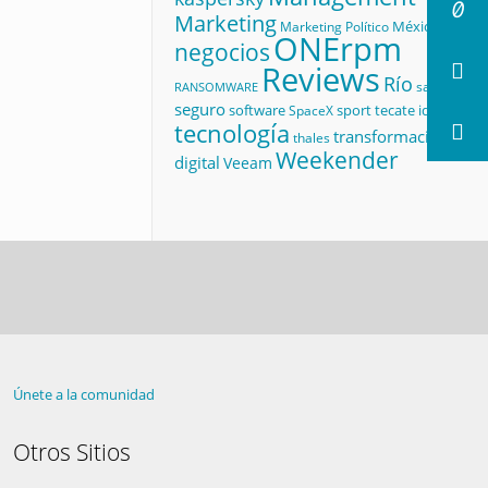
Marketing
México
Marketing Político
ONErpm
negocios
Reviews
Río
salud
RANSOMWARE
seguro
software
sport
tecate id
SpaceX
tecnología
transformación
thales
Weekender
digital
Veeam
Únete a la comunidad
Otros Sitios