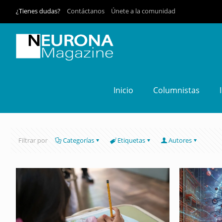
¿Tienes dudas?
Contáctanos
Únete a la comunidad
Inicio
Columnistas
Filtrar por
Categorías
Etiquetas
Autores