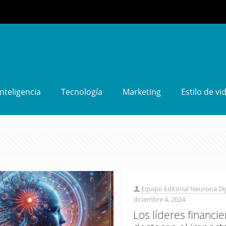
Inteligencia
Tecnología
Marketing
Estilo de vi
Equipo Editorial Neurona Dig
diciembre 4, 2024
Los líderes financie