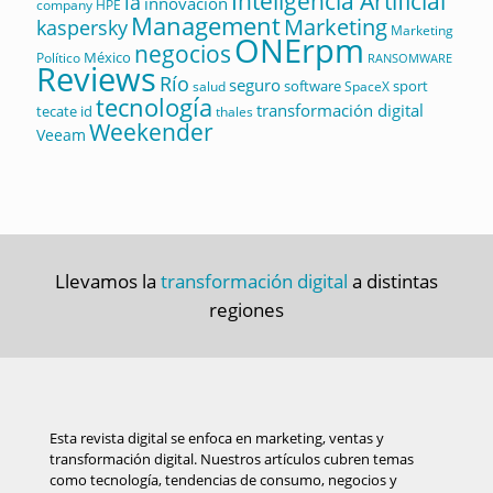
Inteligencia Artificial
ia
innovación
company
HPE
Management
Marketing
kaspersky
Marketing
ONErpm
negocios
México
Político
RANSOMWARE
Reviews
Río
seguro
software
sport
salud
SpaceX
tecnología
transformación digital
tecate id
thales
Weekender
Veeam
Llevamos la
transformación digital
a distintas
regiones
Esta revista digital se enfoca en marketing, ventas y
transformación digital. Nuestros artículos cubren temas
como tecnología, tendencias de consumo, negocios y