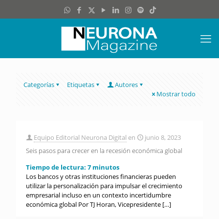
Categorías
Etiquetas
Autores
Mostrar todo
Equipo Editorial Neurona Digital
en
junio 8, 2023
Seis pasos para crecer en la recesión económica global
Tiempo de lectura:
7
minutos
Los bancos y otras instituciones financieras pueden
utilizar la personalización para impulsar el crecimiento
empresarial incluso en un contexto incertidumbre
económica global Por TJ Horan, Vicepresidente
[…]