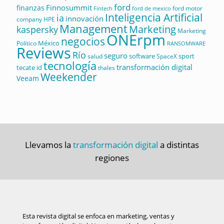
ford
Finnosummit
finanzas
ford motor
Fintech
ford de mexico
Inteligencia Artificial
ia
innovación
company
HPE
Management
Marketing
kaspersky
Marketing
ONErpm
negocios
México
Político
RANSOMWARE
Reviews
Río
seguro
software
sport
salud
SpaceX
tecnología
transformación digital
tecate id
thales
Weekender
Veeam
Llevamos la
transformación digital
a distintas
regiones
Esta revista digital se enfoca en marketing, ventas y