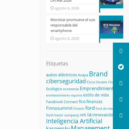
LATAM 2026
agosto 6, 2026
Movistar promueve el uso
responsable del
smartphone
agosto 6, 2026
Etiquetas
Brand
autos eléctricos
Avaya
ciberseguridad
Cisco
Double Click
Emprendimiento
Ecológico
economía
estilo de vida
equinix
entretenimiento
fico
finanzas
Facebook Connect
ford
Finnosummit
Fintech
ford de mexico
ia
innovación
ford motor company
HPE
Inteligencia Artificial
Management
kaspersky