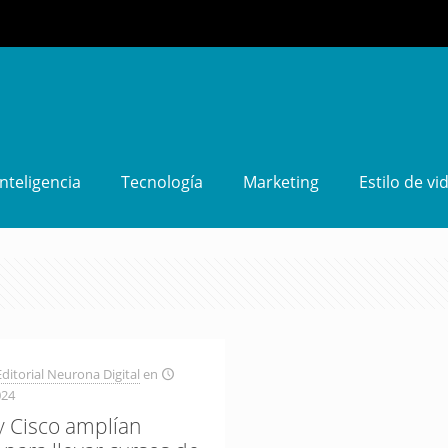
Inteligencia
Tecnología
Marketing
Estilo de vi
ditorial Neurona Digital
en
024
y Cisco amplían