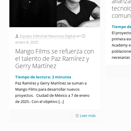
alianza
tecnolo
comun
Tiempo de
El proyecto
Equipo Editorial Neurona Digital
en
primera es
enero 8, 2025
Academy en
Mango Films se refuerza con
poblaciones
el talento de Paz Ramírez y
necesarias
Gerry Martínez
Tiempo de lectura:
2
minutos
Paz Ramírez y Gerry Martínez se suman a
Mango Films para desarrollar nuevos
proyectos. Ciudad de México a 7 de enero
de 2025.- Con el objetivo
[…]
Leer más