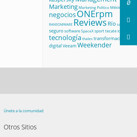
Marketing
México
Marketing Político
ONErpm
negocios
Reviews
Río
salud
RANSOMWARE
seguro
software
sport
tecate id
SpaceX
tecnología
transformación
thales
Weekender
digital
Veeam
Únete a la comunidad
Otros Sitios