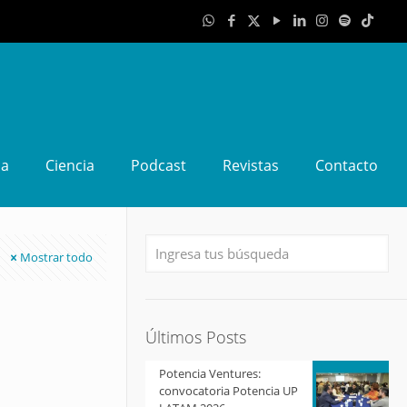
da
Ciencia
Podcast
Revistas
Contacto
Mostrar todo
Últimos Posts
Potencia Ventures:
convocatoria Potencia UP