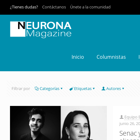
¿Tienes dudas?
Contáctanos
Únete a la comunidad
Inicio
Columnistas
Filtrar por
Categorías
Etiquetas
Autores
Equipo E
junio 26, 2
Senac 