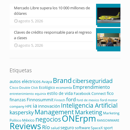
Mercado Libre supera los 10 000 millones de
dólares
agosto 5, 2026
Claves de crédito responsable para el regreso
a clases
agosto 5, 2026
Etiquetas
Brand
ciberseguridad
autos eléctricos
Avaya
Emprendimiento
Ecológico
Cisco
economía
Double Click
estilo de vida
fico
Facebook Connect
equinix
entretenimiento
ford
Finnosummit
finanzas
ford motor
Fintech
ford de mexico
Inteligencia Artificial
ia
innovación
company
HPE
Management
Marketing
kaspersky
Marketing
ONErpm
negocios
México
Político
RANSOMWARE
Reviews
Río
seguro
software
sport
salud
SpaceX