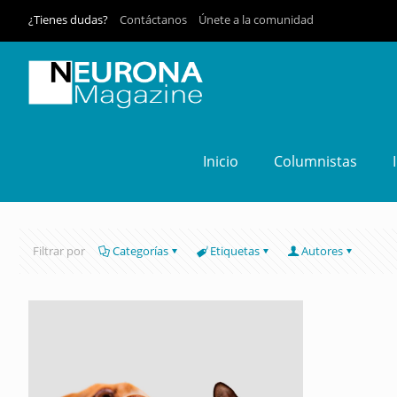
¿Tienes dudas?
Contáctanos
Únete a la comunidad
Inicio
Columnistas
Filtrar por
Categorías
Etiquetas
Autores