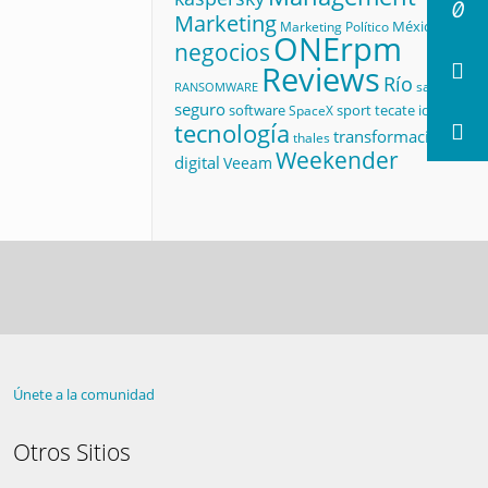
Marketing
México
Marketing Político
ONErpm
negocios
Reviews
Río
salud
RANSOMWARE
seguro
software
sport
tecate id
SpaceX
tecnología
transformación
thales
Weekender
digital
Veeam
Únete a la comunidad
Otros Sitios