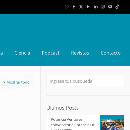
da
Ciencia
Podcast
Revistas
Contacto
Mostrar todo
Últimos Posts
Potencia Ventures:
convocatoria Potencia UP