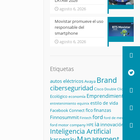
LATAM 2026
agosto 6, 2026
Movistar promueve el uso
responsable del
smartphone
agosto 6, 2026
Etiquetas
Brand
autos eléctricos
Avaya
ciberseguridad
Cisco
Double Click
Emprendimiento
Ecológico
economía
estilo de vida
equinix
entretenimiento
fico
finanzas
Facebook Connect
ford
Finnosummit
Fintech
ford de mexico
ia
innovación
ford motor company
HPE
Inteligencia Artificial
Management
kaspersky