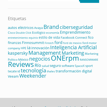
Etiquetas
Brand
ciberseguridad
autos eléctricos
Avaya
Emprendimiento
Ecológico
Cisco
economía
Double Click
estilo de vida
fico
Facebook Connect
equinix
entretenimiento
ford
Finnosummit
finanzas
ford motor
Fintech
ford de mexico
Inteligencia Artificial
ia
innovación
company
HPE
Management
Marketing
kaspersky
Marketing
ONErpm
negocios
México
Político
RANSOMWARE
Reviews
Río
seguro
software
sport
salud
SpaceX
tecnología
transformación digital
tecate id
thales
Weekender
Veeam