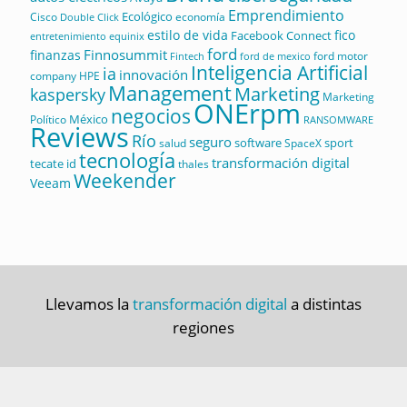
Emprendimiento
Ecológico
Cisco
economía
Double Click
estilo de vida
fico
Facebook Connect
equinix
entretenimiento
ford
Finnosummit
finanzas
ford motor
Fintech
ford de mexico
Inteligencia Artificial
ia
innovación
company
HPE
Management
Marketing
kaspersky
Marketing
ONErpm
negocios
México
Político
RANSOMWARE
Reviews
Río
seguro
software
sport
salud
SpaceX
tecnología
transformación digital
tecate id
thales
Weekender
Veeam
Llevamos la
transformación digital
a distintas
regiones