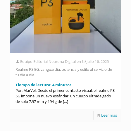
Equipo Editorial Neurona Digital
en
julio 16, 2025
Realme P3 5G: vanguardia, potencia y estilo al servicio de
tu día a día
Tiempo de lectura:
4
minutos
Por: MarVel. Desde el primer contacto visual, el realme P3
5G impone un nuevo estándar: un cuerpo ultradelgado
de solo 7.97 mm y 194 g de
[…]
Leer más