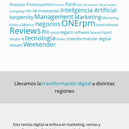
ford
Finnosummit
finanzas
ford motor
Fintech
ford de mexico
Inteligencia Artificial
ia
innovación
company
HPE
Management
Marketing
kaspersky
Marketing
ONErpm
negocios
México
Político
RANSOMWARE
Reviews
Río
seguro
software
sport
salud
SpaceX
tecnología
transformación digital
tecate id
thales
Weekender
Veeam
Llevamos la
transformación digital
a distintas
regiones
Esta revista digital se enfoca en marketing, ventas y