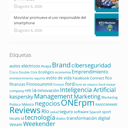
agosto 6, 2026
Movistar promueve el uso responsable del
smartphone
agosto 6, 2026
Etiquetas
Brand
ciberseguridad
autos eléctricos
Avaya
Emprendimiento
Ecológico
Cisco
economía
Double Click
estilo de vida
fico
Facebook Connect
equinix
entretenimiento
ford
Finnosummit
finanzas
ford motor
Fintech
ford de mexico
Inteligencia Artificial
ia
innovación
company
HPE
Management
Marketing
kaspersky
Marketing
ONErpm
negocios
México
Político
RANSOMWARE
Reviews
Río
seguro
software
sport
salud
SpaceX
tecnología
transformación digital
tecate id
thales
Weekender
Veeam