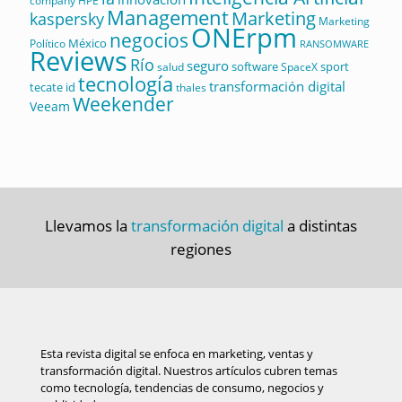
company
HPE
Management
Marketing
kaspersky
Marketing
ONErpm
negocios
México
Político
RANSOMWARE
Reviews
Río
seguro
software
sport
salud
SpaceX
tecnología
transformación digital
tecate id
thales
Weekender
Veeam
Llevamos la
transformación digital
a distintas
regiones
Esta revista digital se enfoca en marketing, ventas y
transformación digital. Nuestros artículos cubren temas
como tecnología, tendencias de consumo, negocios y