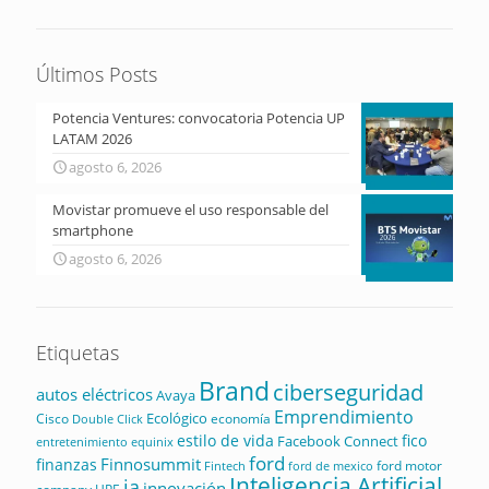
Últimos Posts
Potencia Ventures: convocatoria Potencia UP
LATAM 2026
agosto 6, 2026
Movistar promueve el uso responsable del
smartphone
agosto 6, 2026
Etiquetas
Brand
ciberseguridad
autos eléctricos
Avaya
Emprendimiento
Ecológico
Cisco
economía
Double Click
estilo de vida
fico
Facebook Connect
equinix
entretenimiento
ford
Finnosummit
finanzas
ford motor
Fintech
ford de mexico
Inteligencia Artificial
ia
innovación