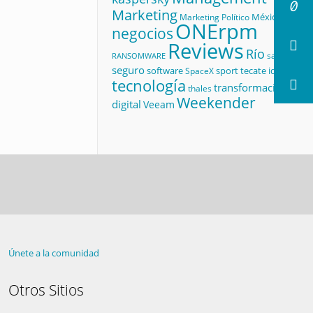
Marketing
México
Marketing Político
ONErpm
negocios
Reviews
Río
salud
RANSOMWARE
seguro
software
sport
tecate id
SpaceX
tecnología
transformación
thales
Weekender
digital
Veeam
Únete a la comunidad
Otros Sitios