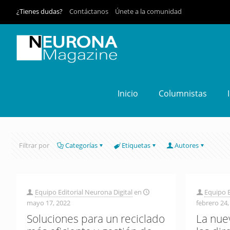
¿Tienes dudas?
Contáctanos
Únete a la comunidad
Inicio
Columnistas
Filtrar por
Categorías
Etiquetas
Autores
Equipo Editorial Neurona Digital
en
Equipo E
mayo 17, 2022
febrero 24,
Soluciones para un reciclado
La nue