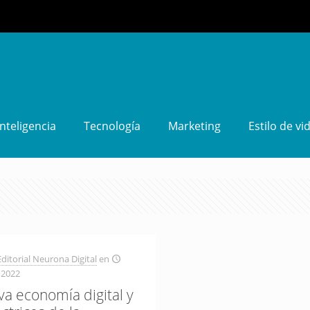
Inteligencia
Tecnología
Marketing
Estilo de vi
ditorial Neurona Digital
en
 2022
va economía digital y