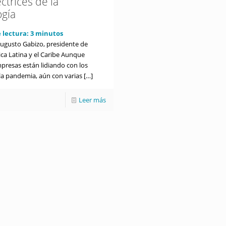
ectrices de la
ogía
 lectura:
3
minutos
Augusto Gabizo, presidente de
ca Latina y el Caribe Aunque
resas están lidiando con los
 la pandemia, aún con varias
[…]
Leer más