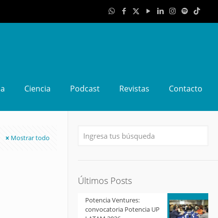
da
Ciencia
Podcast
Revistas
Contacto
Mostrar todo
Últimos Posts
Potencia Ventures:
convocatoria Potencia UP