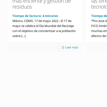
más eficiente y gestión de
las dir
residuos
tecnol
Tiempo de lectura:
4
minutos
Tiempo de
México, CDMX, 17 de mayo 2022.- El 17 de
*Por Jose 
mayo se celebra el Día Mundial del Reciclaje
FICO Améri
con el objetivo de concientizar a la población
muchas emp
sobre
[…]
efectos de
Leer más