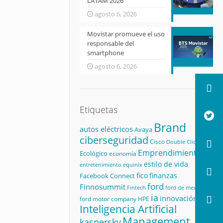
LATAM 2026
agosto 6, 2026
Movistar promueve el uso
responsable del
smartphone
agosto 6, 2026
Etiquetas
Brand
autos eléctricos
Avaya
ciberseguridad
Cisco
Double Click
Emprendimiento
Ecológico
economía
estilo de vida
equinix
entretenimiento
fico
finanzas
Facebook Connect
ford
Finnosummit
Fintech
ford de mexico
ia
innovación
ford motor company
HPE
Inteligencia Artificial
Management
kaspersky