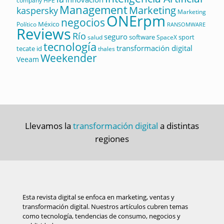
company
HPE
Management
Marketing
kaspersky
Marketing
ONErpm
negocios
México
Político
RANSOMWARE
Reviews
Río
seguro
software
sport
salud
SpaceX
tecnología
transformación digital
tecate id
thales
Weekender
Veeam
Llevamos la
transformación digital
a distintas
regiones
Esta revista digital se enfoca en marketing, ventas y
transformación digital. Nuestros artículos cubren temas
como tecnología, tendencias de consumo, negocios y