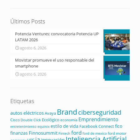
Últimos Posts
Potencia Ventures: convocatoria Potencia UP
LATAM 2026
agosto 6, 2026
Movistar promueve el uso responsable del
smartphone
agosto 6, 2026
Etiquetas
Brand
ciberseguridad
autos eléctricos
Avaya
Emprendimiento
Ecológico
Cisco
economía
Double Click
estilo de vida
fico
Facebook Connect
equinix
entretenimiento
ford
Finnosummit
finanzas
ford motor
Fintech
ford de mexico
Inteligencia Artificial
ia
innovación