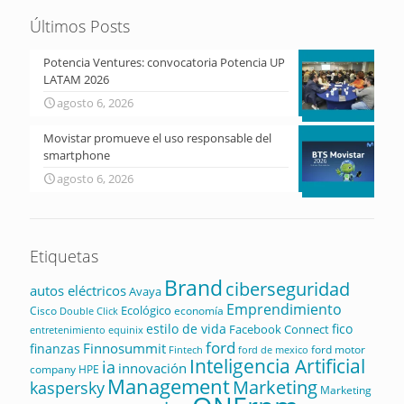
Últimos Posts
Potencia Ventures: convocatoria Potencia UP
LATAM 2026
agosto 6, 2026
Movistar promueve el uso responsable del
smartphone
agosto 6, 2026
Etiquetas
Brand
ciberseguridad
autos eléctricos
Avaya
Emprendimiento
Ecológico
Cisco
economía
Double Click
estilo de vida
fico
Facebook Connect
equinix
entretenimiento
ford
Finnosummit
finanzas
ford motor
Fintech
ford de mexico
Inteligencia Artificial
ia
innovación
company
HPE
Management
Marketing
kaspersky
Marketing