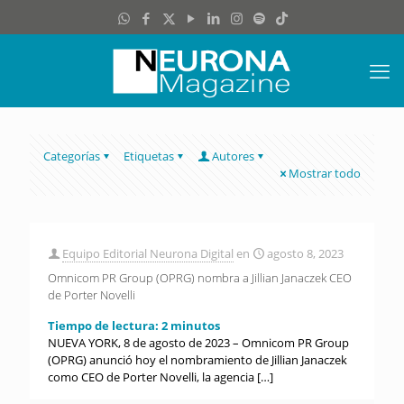
Categorías
Etiquetas
Autores
Mostrar todo
Equipo Editorial Neurona Digital
en
agosto 8, 2023
Omnicom PR Group (OPRG) nombra a Jillian Janaczek CEO
de Porter Novelli
Tiempo de lectura:
2
minutos
NUEVA YORK, 8 de agosto de 2023 – Omnicom PR Group
(OPRG) anunció hoy el nombramiento de Jillian Janaczek
como CEO de Porter Novelli, la agencia
[…]