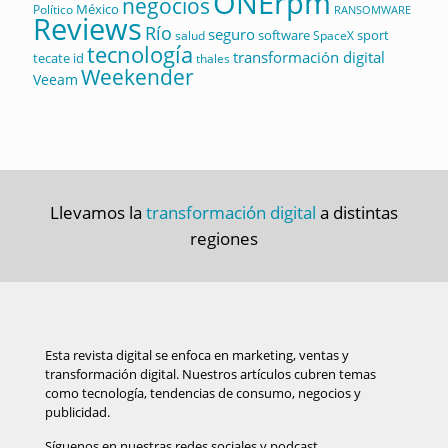
ONErpm
negocios
México
Político
RANSOMWARE
Reviews
Río
seguro
software
sport
salud
SpaceX
tecnología
transformación digital
tecate id
thales
Weekender
Veeam
Llevamos la
transformación digital
a distintas
regiones
Esta revista digital se enfoca en marketing, ventas y
transformación digital. Nuestros artículos cubren temas
como tecnología, tendencias de consumo, negocios y
publicidad.
Síguenos en nuestras redes sociales y podcast