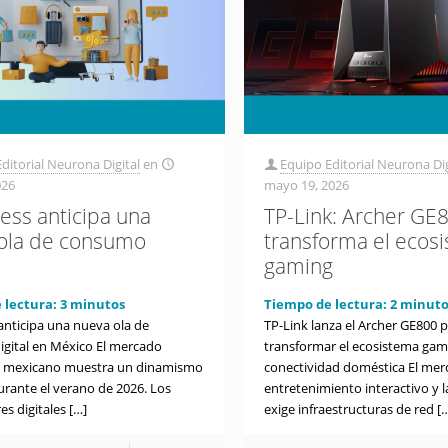
ditorial Neurona Digital
en
Equipo Editorial Neurona Dig
026
mayo 19, 2026
ress anticipa una
TP-Link: Archer GE
ola de consumo
transforma el ecos
gaming
 lectura:
3
minutos
Tiempo de lectura:
2
minuto
anticipa una nueva ola de
TP-Link lanza el Archer GE800 
gital en México El mercado
transformar el ecosistema gami
o mexicano muestra un dinamismo
conectividad doméstica El mer
urante el verano de 2026. Los
entretenimiento interactivo y 
s digitales
[…]
exige infraestructuras de red
[