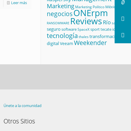
Leer más
Marketing
México
Marketing Político
ONErpm
negocios
Reviews
Río
salud
RANSOMWARE
seguro
software
sport
tecate id
SpaceX
tecnología
transformación
thales
Weekender
digital
Veeam
Únete a la comunidad
Otros Sitios