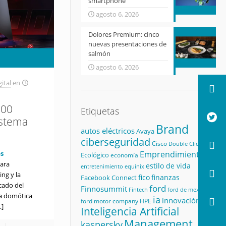
smartphone
agosto 6, 2026
Dolores Premium: cinco
nuevas presentaciones de
salmón
agosto 6, 2026
ital
en
800
Etiquetas
istema
Brand
autos eléctricos
Avaya
ciberseguridad
Cisco
Double Click
s
Emprendimiento
Ecológico
economía
para
estilo de vida
equinix
entretenimiento
ng y la
fico
finanzas
Facebook Connect
cado del
ford
Finnosummit
Fintech
ford de mexico
la domótica
ia
innovación
ford motor company
HPE
…]
Inteligencia Artificial
Management
kaspersky