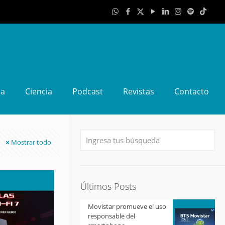
da
Ciencia
Podcast
Revistas
Contacto
Mostrar todo
Últimos Posts
Movistar promueve el uso
responsable del