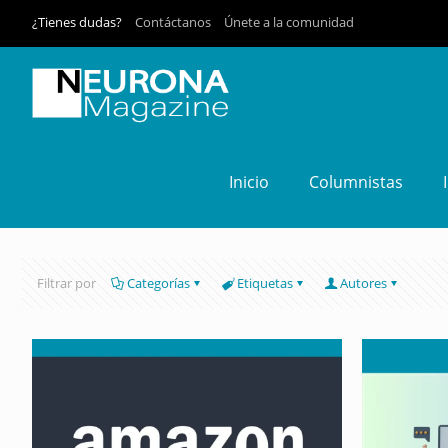
¿Tienes dudas?
Contáctanos
Únete a la comunidad
Inicio
Columnistas
Filtrar por
Categorías
Etiquetas
Autores