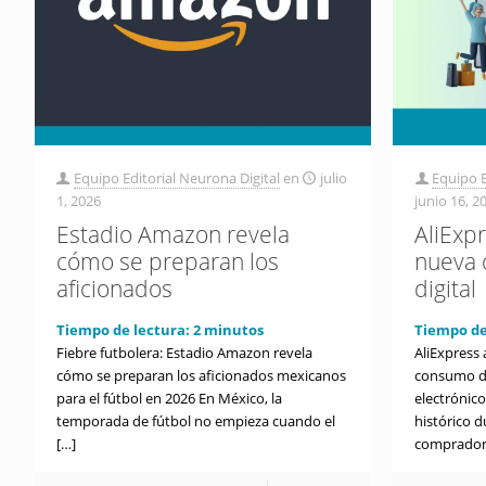
Equipo Editorial Neurona Digital
en
julio
Equipo E
1, 2026
junio 16, 2
Estadio Amazon revela
AliExp
cómo se preparan los
nueva 
aficionados
digital
Tiempo de lectura:
2
minutos
Tiempo de
Fiebre futbolera: Estadio Amazon revela
AliExpress 
cómo se preparan los aficionados mexicanos
consumo di
para el fútbol en 2026 En México, la
electrónic
temporada de fútbol no empieza cuando el
histórico d
[…]
compradore