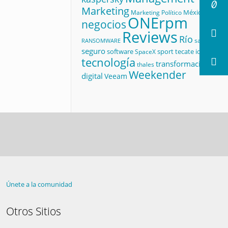
Marketing
México
Marketing Político
ONErpm
negocios
Reviews
Río
salud
RANSOMWARE
seguro
software
sport
tecate id
SpaceX
tecnología
transformación
thales
Weekender
digital
Veeam
Únete a la comunidad
Otros Sitios