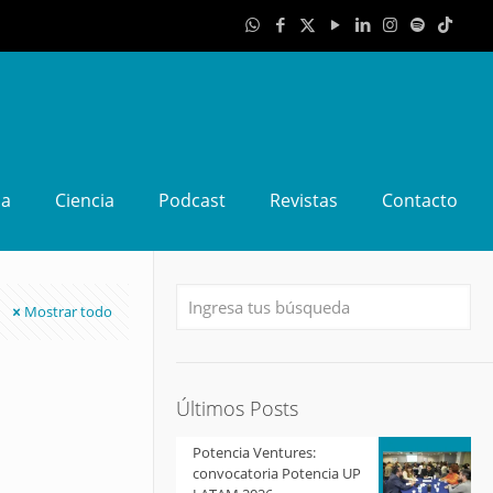
da
Ciencia
Podcast
Revistas
Contacto
Mostrar todo
Últimos Posts
Potencia Ventures:
convocatoria Potencia UP