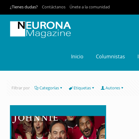
¿Tienes dudas?
Contáctanos
Únete a la comunidad
Inicio
Columnistas
Filtrar por
Categorías
Etiquetas
Autores