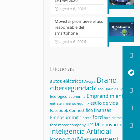
LATAM 2026
agosto 6, 2026
Movistar promueve el uso
responsable del
smartphone
agosto 6, 2026
Etiquetas
Brand
autos eléctricos
Avaya
ciberseguridad
Cisco
Double Click
Emprendimiento
Ecológico
economía
estilo de vida
equinix
entretenimiento
fico
finanzas
Facebook Connect
ford
Finnosummit
Fintech
ford de mexico
ia
innovación
ford motor company
HPE
Inteligencia Artificial
Management
kaspersky