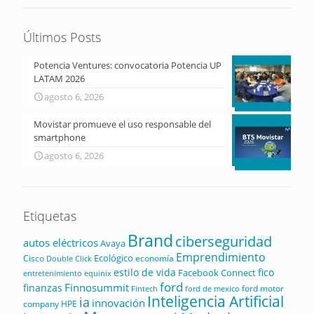
Últimos Posts
Potencia Ventures: convocatoria Potencia UP
LATAM 2026
agosto 6, 2026
Movistar promueve el uso responsable del
smartphone
agosto 6, 2026
Etiquetas
Brand
ciberseguridad
autos eléctricos
Avaya
Emprendimiento
Ecológico
Cisco
economía
Double Click
estilo de vida
fico
Facebook Connect
equinix
entretenimiento
ford
Finnosummit
finanzas
ford motor
Fintech
ford de mexico
Inteligencia Artificial
ia
innovación
company
HPE