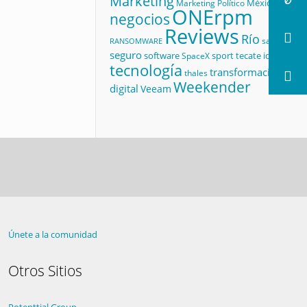
Marketing
México
Marketing Político
ONErpm
negocios
Reviews
Río
salud
RANSOMWARE
seguro
software
sport
tecate id
SpaceX
tecnología
transformación
thales
Weekender
digital
Veeam
Únete a la comunidad
Otros Sitios