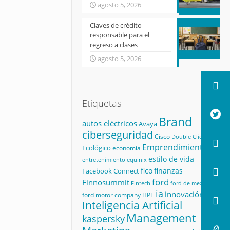
agosto 5, 2026
Claves de crédito
responsable para el
regreso a clases
agosto 5, 2026
Etiquetas
Brand
autos eléctricos
Avaya
ciberseguridad
Cisco
Double Click
Emprendimiento
Ecológico
economía
estilo de vida
equinix
entretenimiento
fico
finanzas
Facebook Connect
ford
Finnosummit
Fintech
ford de mexico
ia
innovación
ford motor company
HPE
Inteligencia Artificial
Management
kaspersky