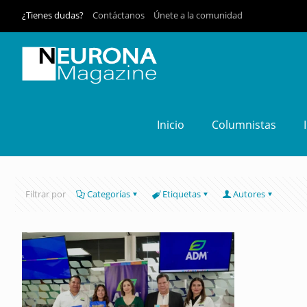
¿Tienes dudas?
Contáctanos
Únete a la comunidad
Inicio
Columnistas
Filtrar por
Categorías
Etiquetas
Autores