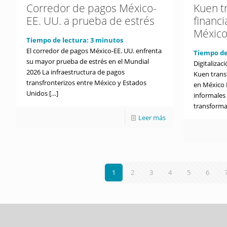
Corredor de pagos México-
Kuen t
EE. UU. a prueba de estrés
financ
Méxic
Tiempo de lectura:
3
minutos
El corredor de pagos México-EE. UU. enfrenta
Tiempo de
su mayor prueba de estrés en el Mundial
Digitaliza
2026 La infraestructura de pagos
Kuen trans
transfronterizos entre México y Estados
en México 
Unidos
[…]
informales
transforma
Leer más
1
2
3
4
5
6