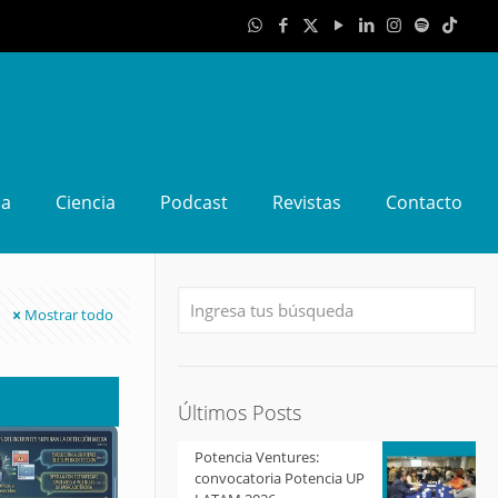
da
Ciencia
Podcast
Revistas
Contacto
Mostrar todo
Últimos Posts
Potencia Ventures:
convocatoria Potencia UP