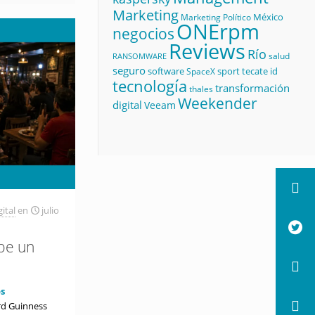
Marketing
México
Marketing Político
ONErpm
negocios
Reviews
Río
salud
RANSOMWARE
seguro
software
sport
tecate id
SpaceX
tecnología
transformación
thales
Weekender
digital
Veeam
ital
en
julio
pe un
s
d Guinness