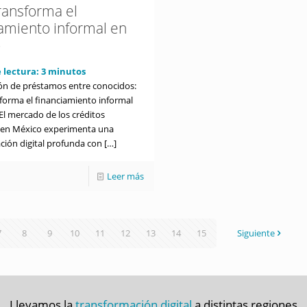
ransforma el
iamiento informal en
o
 lectura:
3
minutos
ción de préstamos entre conocidos:
forma el financiamiento informal
El mercado de los créditos
 en México experimenta una
ción digital profunda con
[…]
Leer más
7
8
9
10
11
12
13
14
15
Siguiente
Llevamos la
transformación digital
a distintas regiones