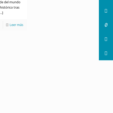
ande del mundo
istórico tras
…]
Leer más