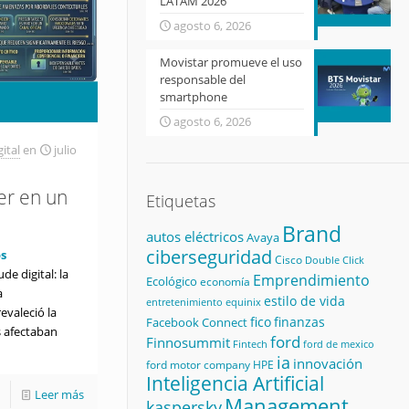
LATAM 2026
agosto 6, 2026
Movistar promueve el uso
responsable del
smartphone
agosto 6, 2026
ital
en
julio
r en un
Etiquetas
Brand
autos eléctricos
Avaya
ciberseguridad
s
Cisco
Double Click
e digital: la
Emprendimiento
Ecológico
economía
a
estilo de vida
equinix
entretenimiento
evaleció la
fico
finanzas
Facebook Connect
es afectaban
ford
Finnosummit
Fintech
ford de mexico
ia
innovación
ford motor company
HPE
Inteligencia Artificial
Leer más
Management
kaspersky