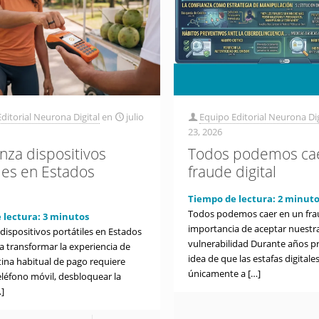
ditorial Neurona Digital
en
julio
Equipo Editorial Neurona Dig
23, 2026
anza dispositivos
Todos podemos cae
iles en Estados
fraude digital
s
Tiempo de lectura:
2
minuto
Todos podemos caer en un fraud
 lectura:
3
minutos
importancia de aceptar nuestr
 dispositivos portátiles en Estados
vulnerabilidad Durante años pr
a transformar la experiencia de
idea de que las estafas digital
tina habitual de pago requiere
únicamente a
[…]
eléfono móvil, desbloquear la
]