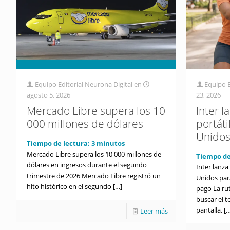
Equipo Editorial Neurona Digital
en
Equipo E
agosto 5, 2026
23, 2026
Mercado Libre supera los 10
Inter l
000 millones de dólares
portát
Unido
Tiempo de lectura:
3
minutos
Mercado Libre supera los 10 000 millones de
Tiempo de
dólares en ingresos durante el segundo
Inter lanza
trimestre de 2026 Mercado Libre registró un
Unidos par
hito histórico en el segundo
[…]
pago La ru
buscar el t
pantalla,
[…
Leer más