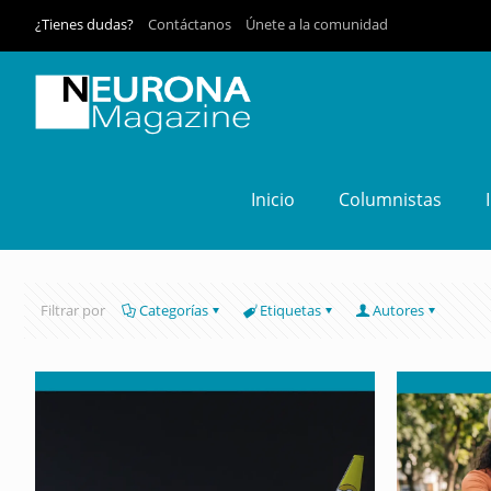
¿Tienes dudas?
Contáctanos
Únete a la comunidad
Inicio
Columnistas
Filtrar por
Categorías
Etiquetas
Autores