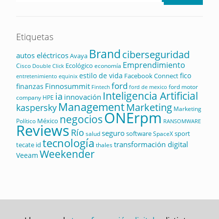
Etiquetas
Brand
ciberseguridad
autos eléctricos
Avaya
Emprendimiento
Ecológico
Cisco
economía
Double Click
estilo de vida
fico
Facebook Connect
equinix
entretenimiento
ford
Finnosummit
finanzas
ford motor
Fintech
ford de mexico
Inteligencia Artificial
ia
innovación
company
HPE
Management
Marketing
kaspersky
Marketing
ONErpm
negocios
México
Político
RANSOMWARE
Reviews
Río
seguro
software
sport
salud
SpaceX
tecnología
transformación digital
tecate id
thales
Weekender
Veeam