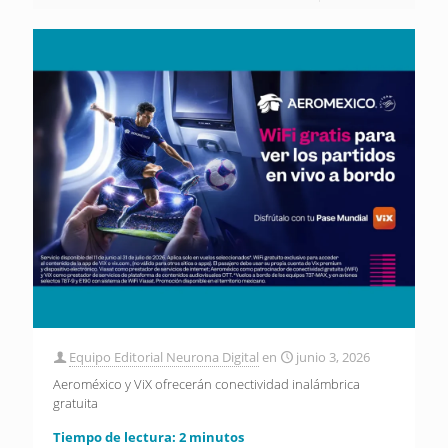
Equipo Editorial Neurona Digital
en
junio 3, 2026
Aeroméxico y ViX ofrecerán conectividad inalámbrica
gratuita
Tiempo de lectura:
2
minutos