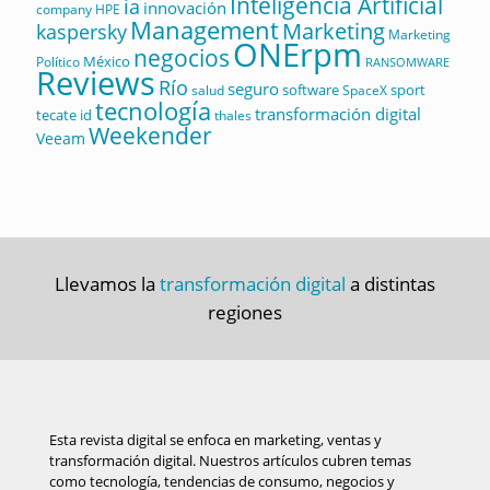
Inteligencia Artificial
ia
innovación
company
HPE
Management
Marketing
kaspersky
Marketing
ONErpm
negocios
México
Político
RANSOMWARE
Reviews
Río
seguro
software
sport
salud
SpaceX
tecnología
transformación digital
tecate id
thales
Weekender
Veeam
Llevamos la
transformación digital
a distintas
regiones
Esta revista digital se enfoca en marketing, ventas y
transformación digital. Nuestros artículos cubren temas
como tecnología, tendencias de consumo, negocios y