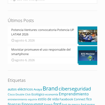
Últimos Posts
Potencia Ventures: convocatoria Potencia UP
LATAM 2026
agosto 6, 2026
Movistar promueve el uso responsable del
smartphone
agosto 6, 2026
Etiquetas
Brand
ciberseguridad
autos eléctricos
Avaya
Emprendimiento
Ecológico
Cisco
economía
Double Click
estilo de vida
fico
Facebook Connect
equinix
entretenimiento
ford
Finnosummit
finanzas
ford motor
Fintech
ford de mexico