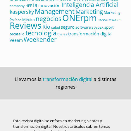
Inteligencia Artificial
ia
innovación
company
HPE
Management
Marketing
kaspersky
Marketing
ONErpm
negocios
México
Político
RANSOMWARE
Reviews
Río
seguro
software
sport
salud
SpaceX
tecnología
transformación digital
tecate id
thales
Weekender
Veeam
Llevamos la
transformación digital
a distintas
regiones
Esta revista digital se enfoca en marketing, ventas y
transformación digital. Nuestros artículos cubren temas