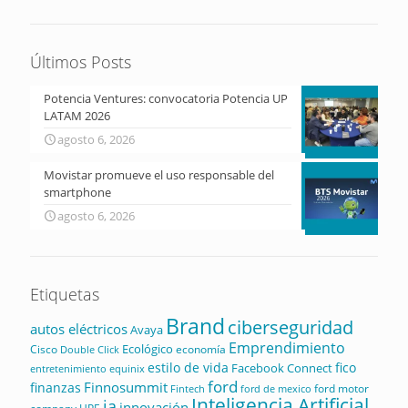
Últimos Posts
Potencia Ventures: convocatoria Potencia UP
LATAM 2026
agosto 6, 2026
Movistar promueve el uso responsable del
smartphone
agosto 6, 2026
Etiquetas
Brand
ciberseguridad
autos eléctricos
Avaya
Emprendimiento
Ecológico
Cisco
economía
Double Click
estilo de vida
fico
Facebook Connect
equinix
entretenimiento
ford
Finnosummit
finanzas
ford motor
Fintech
ford de mexico
Inteligencia Artificial
ia
innovación