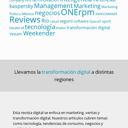
company
HPE
Management
Marketing
kaspersky
Marketing
ONErpm
negocios
México
Político
RANSOMWARE
Reviews
Río
seguro
software
sport
salud
SpaceX
tecnología
transformación digital
tecate id
thales
Weekender
Veeam
Llevamos la
transformación digital
a distintas
regiones
Esta revista digital se enfoca en marketing, ventas y
transformación digital. Nuestros artículos cubren temas
como tecnología, tendencias de consumo, negocios y