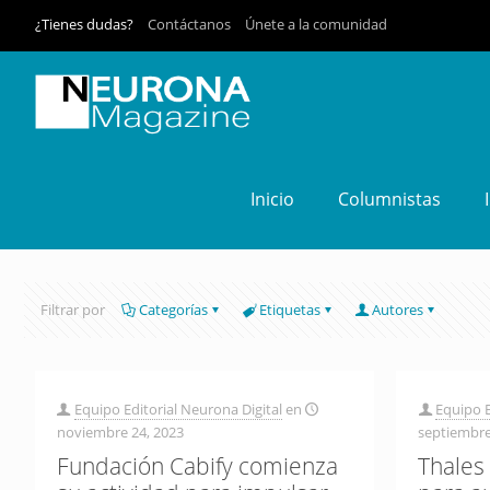
¿Tienes dudas?
Contáctanos
Únete a la comunidad
Inicio
Columnistas
Filtrar por
Categorías
Etiquetas
Autores
Equipo Editorial Neurona Digital
en
Equipo E
noviembre 24, 2023
septiembre
Fundación Cabify comienza
Thales 