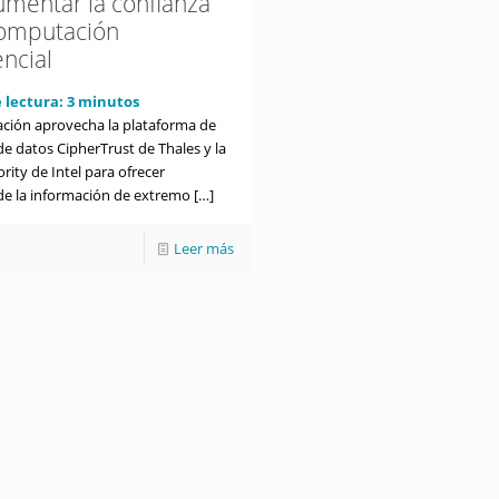
umentar la confianza
computación
encial
 lectura:
3
minutos
ación aprovecha la plataforma de
e datos CipherTrust de Thales y la
rity de Intel para ofrecer
de la información de extremo
[…]
Leer más