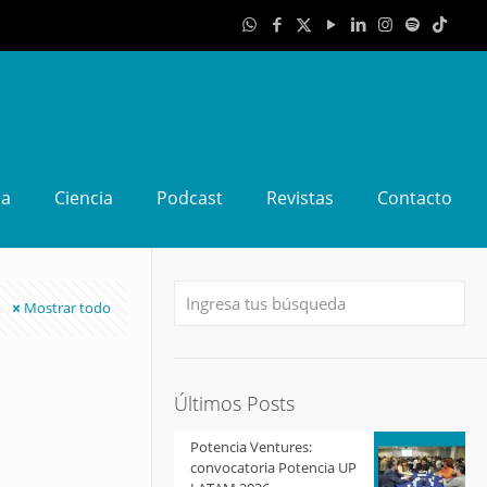
da
Ciencia
Podcast
Revistas
Contacto
Mostrar todo
Últimos Posts
Potencia Ventures:
convocatoria Potencia UP