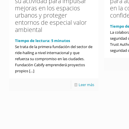
su actividad para impulsar
para a
mejoras en los espacios
en la 
urbanos y proteger
confid
entornos de especial valor
Tiempo de
ambiental
La colabor
seguridad d
Tiempo de lectura:
5
minutos
Trust Autho
Se trata de la primera fundación del sector de
seguridad 
ride-hailing a nivel internacional y que
refuerza su compromiso en las ciudades.
Fundación Cabify emprenderá proyectos
propios
[…]
Leer más