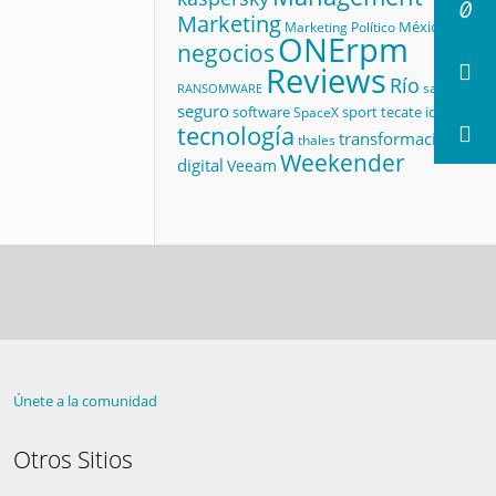
Marketing
México
Marketing Político
ONErpm
negocios
Reviews
Río
salud
RANSOMWARE
seguro
software
sport
tecate id
SpaceX
tecnología
transformación
thales
Weekender
digital
Veeam
Únete a la comunidad
Otros Sitios