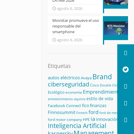
LATAM 2026
agosto 6, 2026
Movistar promueve el uso
responsable del
smartphone
agosto 6, 2026
Etiquetas
Brand
autos eléctricos
Avaya
ciberseguridad
Cisco
Double Click
Emprendimiento
Ecológico
economía
estilo de vida
equinix
entretenimiento
fico
finanzas
Facebook Connect
ford
Finnosummit
Fintech
ford de mexico
ia
innovación
ford motor company
HPE
Inteligencia Artificial
Management
kaspersky