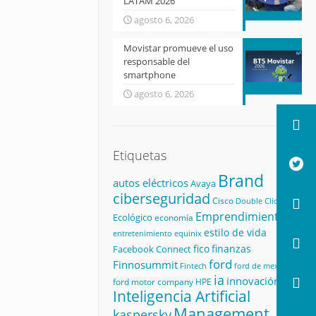
LATAM 2026
agosto 6, 2026
Movistar promueve el uso
responsable del
smartphone
agosto 6, 2026
Etiquetas
Brand
autos eléctricos
Avaya
ciberseguridad
Cisco
Double Click
Emprendimiento
Ecológico
economía
estilo de vida
equinix
entretenimiento
fico
finanzas
Facebook Connect
ford
Finnosummit
Fintech
ford de mexico
ia
innovación
ford motor company
HPE
Inteligencia Artificial
Management
kaspersky