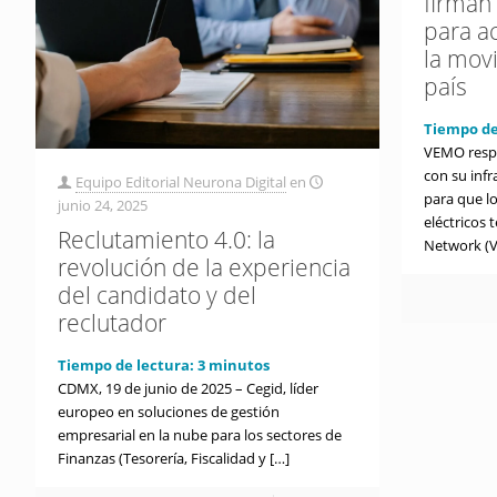
firman 
para a
la movi
país
Tiempo de
VEMO respa
con su infr
Equipo Editorial Neurona Digital
en
para que lo
junio 24, 2025
eléctricos
Reclutamiento 4.0: la
Network (V
revolución de la experiencia
del candidato y del
reclutador
Tiempo de lectura:
3
minutos
CDMX, 19 de junio de 2025 – Cegid, líder
europeo en soluciones de gestión
empresarial en la nube para los sectores de
Finanzas (Tesorería, Fiscalidad y
[…]