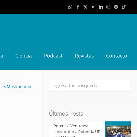
da
Ciencia
Podcast
Revistas
Contacto
Mostrar todo
Últimos Posts
Potencia Ventures:
convocatoria Potencia UP