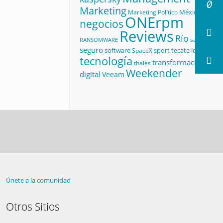
Marketing
México
Marketing Político
ONErpm
negocios
Reviews
Río
salud
RANSOMWARE
seguro
software
sport
tecate id
SpaceX
tecnología
transformación
thales
Weekender
digital
Veeam
Únete a la comunidad
Otros Sitios