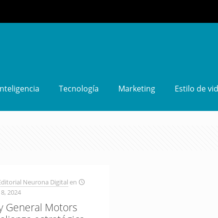
Inteligencia
Tecnología
Marketing
Estilo de vi
ditorial Neurona Digital
en
8, 2024
 General Motors