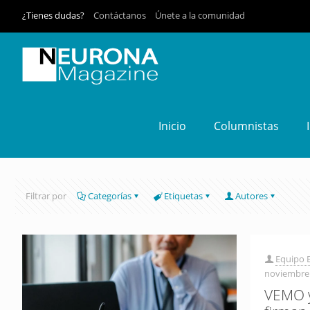
¿Tienes dudas?
Contáctanos
Únete a la comunidad
Inicio
Columnistas
Filtrar por
Categorías
Etiquetas
Autores
Equipo E
noviembre 
VEMO y