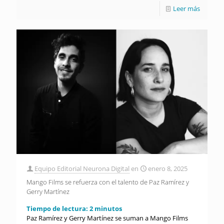
Leer más
Equipo Editorial Neurona Digital
en
enero 8, 2025
Mango Films se refuerza con el talento de Paz Ramírez y
Gerry Martínez
Tiempo de lectura:
2
minutos
Paz Ramírez y Gerry Martínez se suman a Mango Films