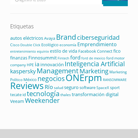
Etiquetas
Brand
ciberseguridad
autos eléctricos
Avaya
Emprendimiento
Ecológico
Cisco
economía
Double Click
estilo de vida
fico
Facebook Connect
equinix
entretenimiento
ford
Finnosummit
finanzas
ford motor
Fintech
ford de mexico
Inteligencia Artificial
ia
innovación
company
HPE
Management
Marketing
kaspersky
Marketing
ONErpm
negocios
México
Político
RANSOMWARE
Reviews
Río
seguro
software
sport
salud
SpaceX
tecnología
transformación digital
tecate id
thales
Weekender
Veeam