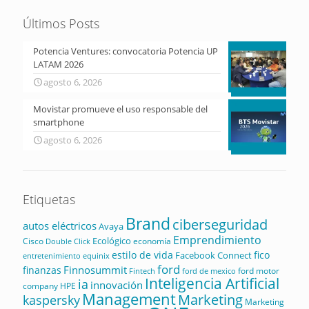
Últimos Posts
Potencia Ventures: convocatoria Potencia UP
LATAM 2026
agosto 6, 2026
Movistar promueve el uso responsable del
smartphone
agosto 6, 2026
Etiquetas
Brand
ciberseguridad
autos eléctricos
Avaya
Emprendimiento
Ecológico
Cisco
economía
Double Click
estilo de vida
fico
Facebook Connect
equinix
entretenimiento
ford
Finnosummit
finanzas
ford motor
Fintech
ford de mexico
Inteligencia Artificial
ia
innovación
company
HPE
Management
Marketing
kaspersky
Marketing