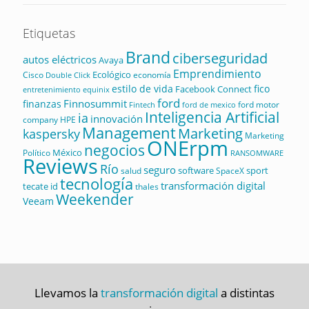
Etiquetas
Brand
ciberseguridad
autos eléctricos
Avaya
Emprendimiento
Ecológico
Cisco
economía
Double Click
estilo de vida
fico
Facebook Connect
equinix
entretenimiento
ford
Finnosummit
finanzas
ford motor
Fintech
ford de mexico
Inteligencia Artificial
ia
innovación
company
HPE
Management
Marketing
kaspersky
Marketing
ONErpm
negocios
México
Político
RANSOMWARE
Reviews
Río
seguro
software
sport
salud
SpaceX
tecnología
transformación digital
tecate id
thales
Weekender
Veeam
Llevamos la
transformación digital
a distintas