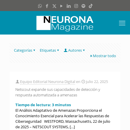
Categorías
Etiquetas
Autores
Mostrar todo
Equipo Editorial Neurona Digital
en
julio 22, 2025
Netscout expande sus capacidades de detección y
respuesta automatizada a amenazas
Tiempo de lectura:
3
minutos
El Análisis Adaptativo de Amenazas Proporciona el
Conocimiento Esencial para Acelerar las Respuestas de
Ciberseguridad WESTFORD, Massachusetts, 22 de julio
de 2025 – NETSCOUT SYSTEMS,
[…]