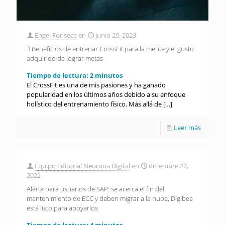
Engel Fonseca
en
junio 29, 2023
3 Beneficios de entrenar CrossFit para la mente y el gusto
adquirido de lograr metas
Tiempo de lectura:
2
minutos
El CrossFit es una de mis pasiones y ha ganado
popularidad en los últimos años debido a su enfoque
holístico del entrenamiento físico. Más allá de
[…]
Leer más
Equipo Editorial Neurona Digital
en
diciembre 22,
2022
Alerta para usuarios de SAP: se acerca el fin del
mantenimiento de ECC y deben migrar a la nube, Digibee
está listo para apoyarlos