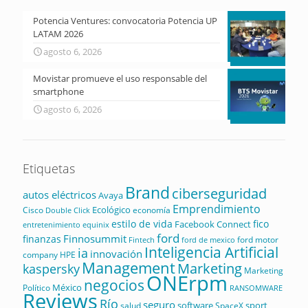
Potencia Ventures: convocatoria Potencia UP
LATAM 2026
agosto 6, 2026
Movistar promueve el uso responsable del
smartphone
agosto 6, 2026
Etiquetas
Brand
ciberseguridad
autos eléctricos
Avaya
Emprendimiento
Ecológico
Cisco
economía
Double Click
estilo de vida
fico
Facebook Connect
equinix
entretenimiento
ford
Finnosummit
finanzas
ford motor
Fintech
ford de mexico
Inteligencia Artificial
ia
innovación
company
HPE
Management
Marketing
kaspersky
Marketing
ONErpm
negocios
México
Político
RANSOMWARE
Reviews
Río
seguro
software
sport
salud
SpaceX