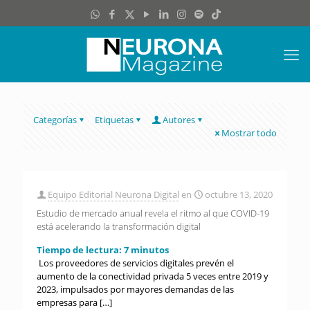
Categorías
Etiquetas
Autores
Mostrar todo
Equipo Editorial Neurona Digital
en
octubre 13, 2020
Estudio de mercado anual revela el ritmo al que COVID-19
está acelerando la transformación digital
Tiempo de lectura:
7
minutos
Los proveedores de servicios digitales prevén el
aumento de la conectividad privada 5 veces entre 2019 y
2023, impulsados por mayores demandas de las
empresas para
[…]