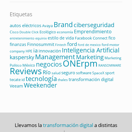
Etiquetas
Brand
ciberseguridad
autos eléctricos
Avaya
Emprendimiento
Ecológico
Cisco
economía
Double Click
estilo de vida
fico
Facebook Connect
equinix
entretenimiento
ford
Finnosummit
finanzas
ford motor
Fintech
ford de mexico
Inteligencia Artificial
ia
innovación
company
HPE
Management
Marketing
kaspersky
Marketing
ONErpm
negocios
México
Político
RANSOMWARE
Reviews
Río
seguro
software
sport
salud
SpaceX
tecnología
transformación digital
tecate id
thales
Weekender
Veeam
Llevamos la
transformación digital
a distintas