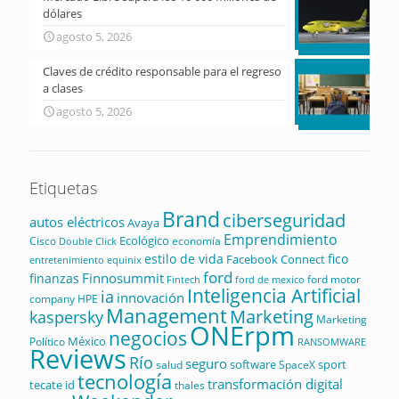
dólares
agosto 5, 2026
Claves de crédito responsable para el regreso
a clases
agosto 5, 2026
Etiquetas
Brand
ciberseguridad
autos eléctricos
Avaya
Emprendimiento
Ecológico
Cisco
economía
Double Click
estilo de vida
fico
Facebook Connect
equinix
entretenimiento
ford
Finnosummit
finanzas
ford motor
Fintech
ford de mexico
Inteligencia Artificial
ia
innovación
company
HPE
Management
Marketing
kaspersky
Marketing
ONErpm
negocios
México
Político
RANSOMWARE
Reviews
Río
seguro
software
sport
salud
SpaceX
tecnología
transformación digital
tecate id
thales