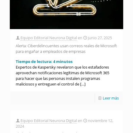
Equipo Editorial Neurona Digital
en
junio 27, 2025
Alerta: Ciberdelincuentes usan correos reales de Microsoft
para engañar a empleados de empresas
Tiempo de lectura:
4
minutos
Expertos de Kaspersky revelaron que los estafadores
aprovechan notificaciones legítimas de Microsoft 365
para hacer que las personas instalen programas
maliciosos y entreguen el control de
[…]
Leer más
Equipo Editorial Neurona Digital
en
noviembre 12,
2024