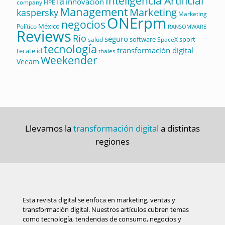
Inteligencia Artificial
ia
innovación
company
HPE
Management
Marketing
kaspersky
Marketing
ONErpm
negocios
México
Político
RANSOMWARE
Reviews
Río
seguro
software
sport
salud
SpaceX
tecnología
transformación digital
tecate id
thales
Weekender
Veeam
Llevamos la
transformación digital
a distintas
regiones
Esta revista digital se enfoca en marketing, ventas y
transformación digital. Nuestros artículos cubren temas
como tecnología, tendencias de consumo, negocios y