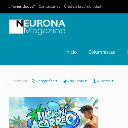
¿Tienes dudas?
Contáctanos
Únete a la comunidad
Inicio
Columnistas
Filtrar por
Categorías
Etiquetas
Autores