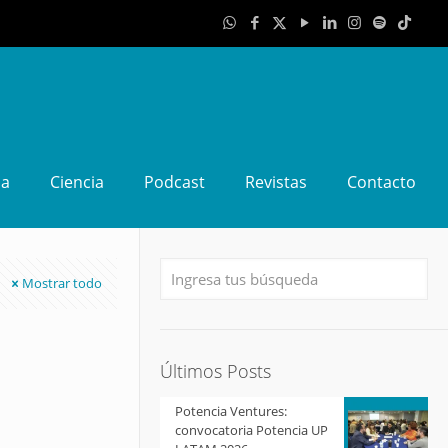
da
Ciencia
Podcast
Revistas
Contacto
Mostrar todo
Últimos Posts
Potencia Ventures:
convocatoria Potencia UP