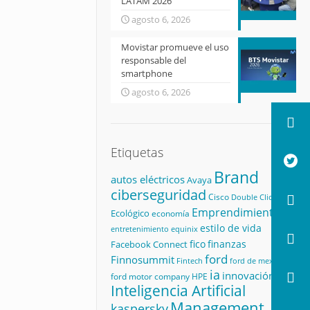
LATAM 2026
agosto 6, 2026
Movistar promueve el uso
responsable del
smartphone
agosto 6, 2026
Etiquetas
Brand
autos eléctricos
Avaya
ciberseguridad
Cisco
Double Click
Emprendimiento
Ecológico
economía
estilo de vida
equinix
entretenimiento
fico
finanzas
Facebook Connect
ford
Finnosummit
Fintech
ford de mexico
ia
innovación
ford motor company
HPE
Inteligencia Artificial
Management
kaspersky