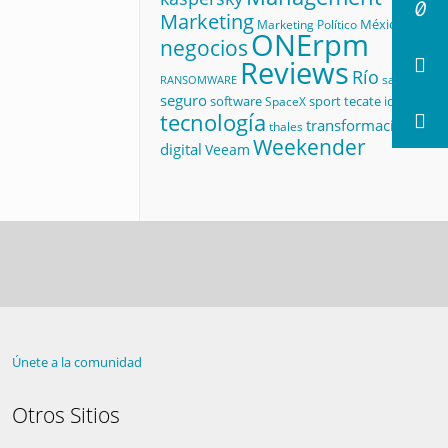
Marketing
México
Marketing Político
ONErpm
negocios
Reviews
Río
salud
RANSOMWARE
seguro
software
sport
tecate id
SpaceX
tecnología
transformación
thales
Weekender
digital
Veeam
Únete a la comunidad
Otros Sitios