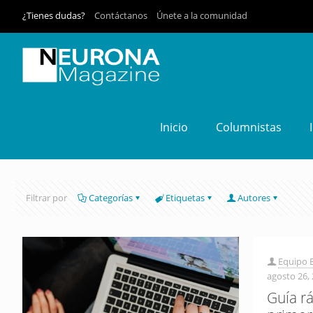
¿Tienes dudas?
Contáctanos
Únete a la comunidad
Inicio
Columnistas
Filtrar por
Categorías
Etiquetas
Autores
Equipo E
agosto 26,
Guía r