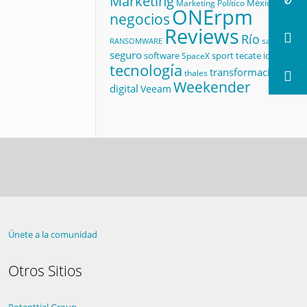
Marketing
México
Marketing Político
ONErpm
negocios
Reviews
Río
salud
RANSOMWARE
seguro
software
sport
tecate id
SpaceX
tecnología
transformación
thales
Weekender
digital
Veeam
Únete a la comunidad
Otros Sitios