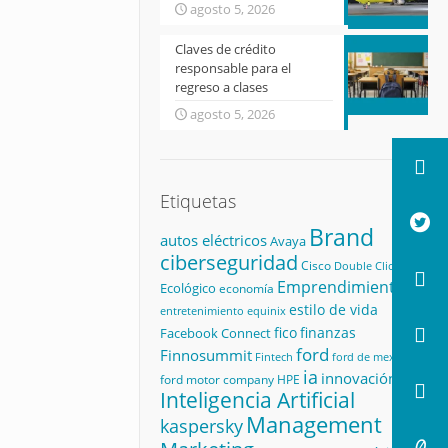
agosto 5, 2026
Claves de crédito
responsable para el
regreso a clases
agosto 5, 2026
Etiquetas
Brand
autos eléctricos
Avaya
ciberseguridad
Cisco
Double Click
Emprendimiento
Ecológico
economía
estilo de vida
equinix
entretenimiento
fico
finanzas
Facebook Connect
ford
Finnosummit
Fintech
ford de mexico
ia
innovación
ford motor company
HPE
Inteligencia Artificial
Management
kaspersky