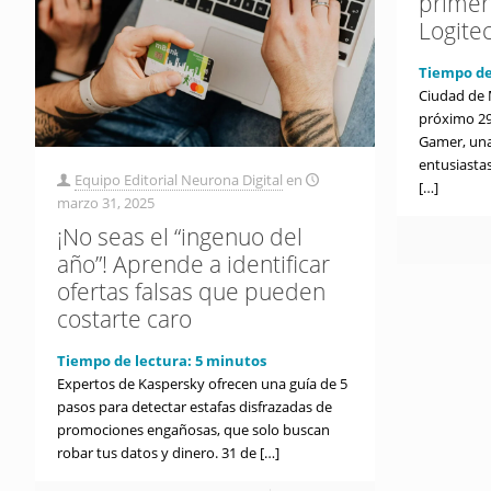
primer
Logite
Tiempo de
Ciudad de 
próximo 29
Gamer, una
entusiasta
Equipo Editorial Neurona Digital
en
[…]
marzo 31, 2025
¡No seas el “ingenuo del
año”! Aprende a identificar
ofertas falsas que pueden
costarte caro
Tiempo de lectura:
5
minutos
Expertos de Kaspersky ofrecen una guía de 5
pasos para detectar estafas disfrazadas de
promociones engañosas, que solo buscan
robar tus datos y dinero. 31 de
[…]