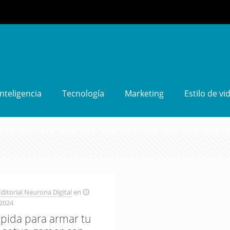
Inteligencia
Tecnología
Marketing
Estilo de vi
ditorial Neurona Digital
en
 2024
ápida para armar tu