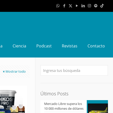
da
Ciencia
Podcast
Revistas
Contacto
Mostrar todo
Últimos Posts
Mercado Libre supera los
10 000 millones de dólares