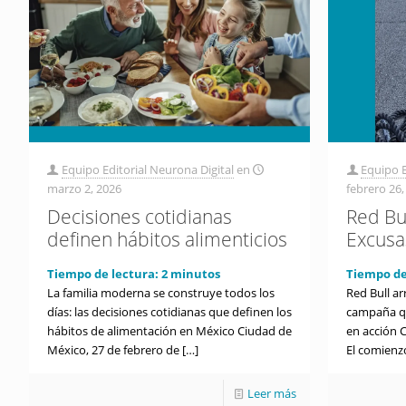
Equipo Editorial Neurona Digital
en
Equipo E
marzo 2, 2026
febrero 26,
Decisiones cotidianas
Red Bul
definen hábitos alimenticios
Excusa
Tiempo de lectura:
2
minutos
Tiempo de
La familia moderna se construye todos los
Red Bull ar
días: las decisiones cotidianas que definen los
campaña qu
hábitos de alimentación en México Ciudad de
en acción 
México, 27 de febrero de
[…]
El comienz
Leer más