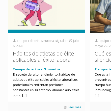
Equipo Editorial Neurona Digital
en
julio
Equipo E
6, 2026
mayo 22, 2
Hábitos de atletas de élite
Qué es
aplicables al éxito laboral
silenc
Tiempo de lectura:
3
minutos
Tiempo de
El secreto del alto rendimiento: hábitos de
Qué es la 
atletas de élite aplicables al éxito laboral Los
prevenir es
profesionales enfrentan presiones
cuerpo hum
constantes en su entorno laboral diario, tales
inmunológi
como
[…]
[…]
Leer más