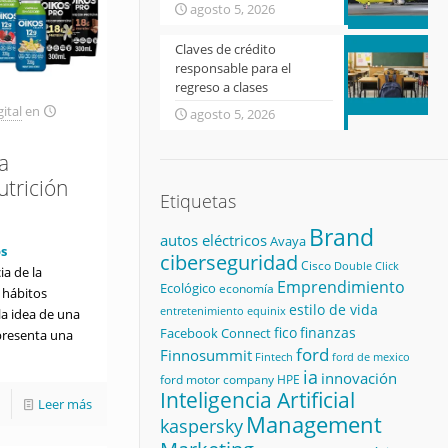
agosto 5, 2026
Claves de crédito
responsable para el
regreso a clases
ital
en
agosto 5, 2026
La
utrición
Etiquetas
Brand
autos eléctricos
Avaya
s
ciberseguridad
Cisco
Double Click
ia de la
Emprendimiento
Ecológico
economía
e hábitos
estilo de vida
equinix
entretenimiento
 la idea de una
fico
finanzas
Facebook Connect
epresenta una
ford
Finnosummit
Fintech
ford de mexico
ia
innovación
ford motor company
HPE
Inteligencia Artificial
Leer más
Management
kaspersky