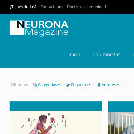
¿Tienes dudas?
Contáctanos
Únete a la comunidad
Inicio
Columnistas
Filtrar por
Categorías
Etiquetas
Autores