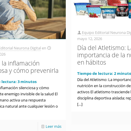
Equipo Editorial Neurona Dig
mayo 12, 2026
Día del Atletismo: 
ditorial Neurona Digital
en
importancia de la n
026
en hábitos
 la inflamación
iosa y cómo prevenirla
Tiempo de lectura:
2
minuto
Día del Atletismo: La importanc
 lectura:
3
minutos
nutrición en la construcción d
inflamación silenciosa y cómo
activos El atletismo trasciende
te enemigo invisible de la salud El
disciplina deportiva aislada; r
ano activa una respuesta
[…]
ca natural ante cualquier lesión o
Leer más