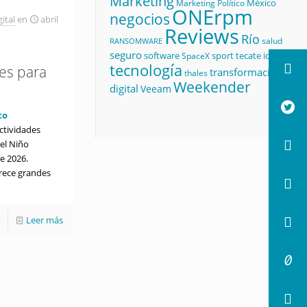
Marketing
México
Marketing Político
ONErpm
negocios
ital
en
abril
Reviews
Río
salud
RANSOMWARE
seguro
software
sport
tecate id
SpaceX
tecnología
res para
transformación
thales
Weekender
digital
Veeam
to
ctividades
del Niño
e 2026.
frece grandes
Leer más