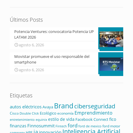
Últimos Posts
Potencia Ventures: convocatoria Potencia UP
LATAM 2026
agosto 6, 2026
Movistar promueve el uso responsable del
smartphone
agosto 6, 2026
Etiquetas
Brand
ciberseguridad
autos eléctricos
Avaya
Emprendimiento
Ecológico
Cisco
economía
Double Click
estilo de vida
fico
Facebook Connect
equinix
entretenimiento
ford
Finnosummit
finanzas
ford motor
Fintech
ford de mexico
Inteligencia Artificial
ia
innovación
company
HPE