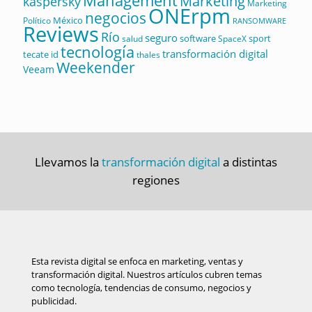
Management
Marketing
kaspersky
Marketing
ONErpm
negocios
México
Político
RANSOMWARE
Reviews
Río
seguro
software
sport
salud
SpaceX
tecnología
transformación digital
tecate id
thales
Weekender
Veeam
Llevamos la
transformación digital
a distintas
regiones
Esta revista digital se enfoca en marketing, ventas y
transformación digital. Nuestros artículos cubren temas
como tecnología, tendencias de consumo, negocios y
publicidad.