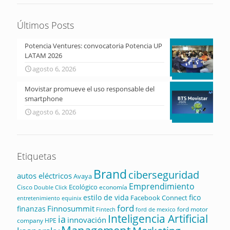
Últimos Posts
Potencia Ventures: convocatoria Potencia UP
LATAM 2026
agosto 6, 2026
Movistar promueve el uso responsable del
smartphone
agosto 6, 2026
Etiquetas
Brand
ciberseguridad
autos eléctricos
Avaya
Emprendimiento
Ecológico
Cisco
economía
Double Click
estilo de vida
fico
Facebook Connect
equinix
entretenimiento
ford
Finnosummit
finanzas
ford motor
Fintech
ford de mexico
Inteligencia Artificial
ia
innovación
company
HPE