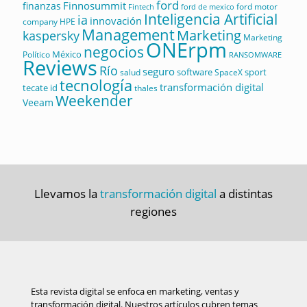
ford
Finnosummit
finanzas
ford motor
Fintech
ford de mexico
Inteligencia Artificial
ia
innovación
company
HPE
Management
Marketing
kaspersky
Marketing
ONErpm
negocios
México
Político
RANSOMWARE
Reviews
Río
seguro
software
sport
salud
SpaceX
tecnología
transformación digital
tecate id
thales
Weekender
Veeam
Llevamos la
transformación digital
a distintas
regiones
Esta revista digital se enfoca en marketing, ventas y
transformación digital. Nuestros artículos cubren temas