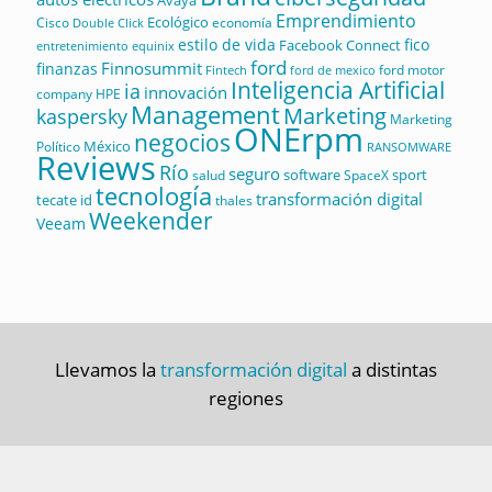
Avaya
Emprendimiento
Ecológico
Cisco
economía
Double Click
estilo de vida
fico
Facebook Connect
equinix
entretenimiento
ford
Finnosummit
finanzas
ford motor
Fintech
ford de mexico
Inteligencia Artificial
ia
innovación
company
HPE
Management
Marketing
kaspersky
Marketing
ONErpm
negocios
México
Político
RANSOMWARE
Reviews
Río
seguro
software
sport
salud
SpaceX
tecnología
transformación digital
tecate id
thales
Weekender
Veeam
Llevamos la
transformación digital
a distintas
regiones