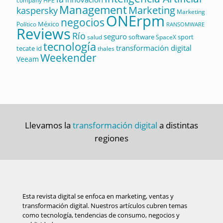
company
HPE
Management
Marketing
kaspersky
Marketing
ONErpm
negocios
México
Político
RANSOMWARE
Reviews
Río
seguro
software
sport
salud
SpaceX
tecnología
transformación digital
tecate id
thales
Weekender
Veeam
Llevamos la
transformación digital
a distintas
regiones
Esta revista digital se enfoca en marketing, ventas y
transformación digital. Nuestros artículos cubren temas
como tecnología, tendencias de consumo, negocios y