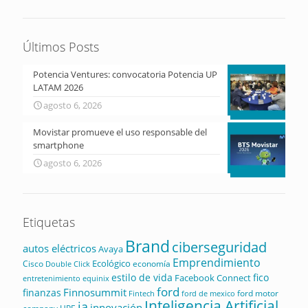
Últimos Posts
Potencia Ventures: convocatoria Potencia UP
LATAM 2026
agosto 6, 2026
Movistar promueve el uso responsable del
smartphone
agosto 6, 2026
Etiquetas
Brand
ciberseguridad
autos eléctricos
Avaya
Emprendimiento
Ecológico
Cisco
economía
Double Click
estilo de vida
fico
Facebook Connect
equinix
entretenimiento
ford
Finnosummit
finanzas
ford motor
Fintech
ford de mexico
Inteligencia Artificial
ia
innovación